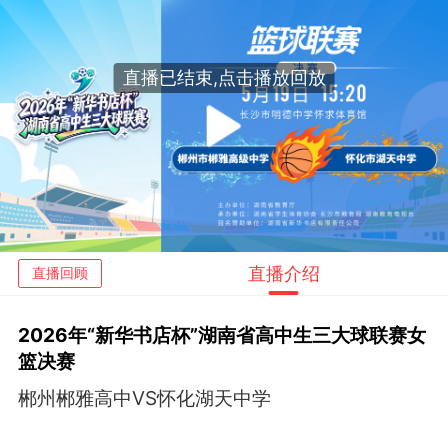
直播已结束,点击播放回放
播
放
视
直播介绍
直播回顾
频
2026年“新华书店杯”湖南省高中生三大球联赛女
篮决赛
郴州郴雅高中VS怀化湖天中学